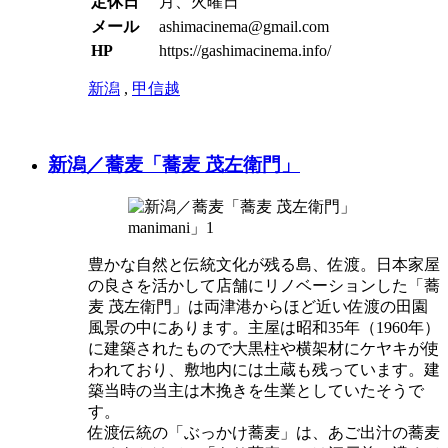
定休日
月、火曜日
メール
ashimacinema@gmail.com
HP
https://gashimacinema.info/
新潟
,
甲信越
新潟／蕎麦「蕎麦 茂左衛門」
豊かな自然と伝統文化が残る島、佐渡。日本家屋
の良さを活かして店舗にリノベーションした「蕎
麦 茂左衛門」は両津港からほど近い佐渡の田園
風景の中にあります。主屋は昭和35年（1960年）
に建築されたもので大黒柱や横架材にケヤキが使
われており、敷地内には土蔵も残っています。建
築当時の当主は木挽きを生業としていたそうで
す。
佐渡伝統の「ぶっかけ蕎麦」は、あご出汁の蕎麦