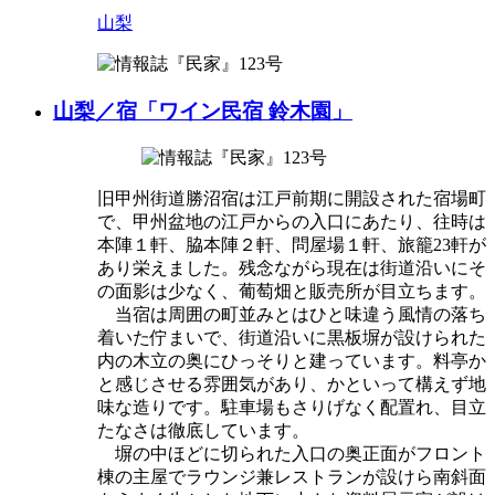
山梨
山梨／宿「ワイン民宿 鈴木園」
旧甲州街道勝沼宿は江戸前期に開設された宿場町
で、甲州盆地の江戸からの入口にあたり、往時は
本陣１軒、脇本陣２軒、問屋場１軒、旅籠23軒が
あり栄えました。残念ながら現在は街道沿いにそ
の面影は少なく、葡萄畑と販売所が目立ちます。
当宿は周囲の町並みとはひと味違う風情の落ち
着いた佇まいで、街道沿いに黒板塀が設けられた
内の木立の奥にひっそりと建っています。料亭か
と感じさせる雰囲気があり、かといって構えず地
味な造りです。駐車場もさりげなく配置れ、目立
たなさは徹底しています。
塀の中ほどに切られた入口の奥正面がフロント
棟の主屋でラウンジ兼レストランが設けら南斜面