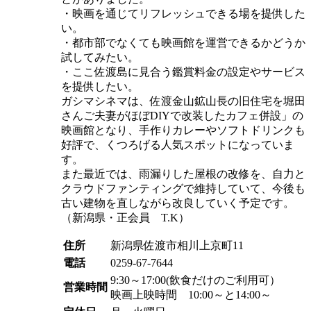
・映画を通じてリフレッシュできる場を提供した
い。
・都市部でなくても映画館を運営できるかどうか
試してみたい。
・ここ佐渡島に見合う鑑賞料金の設定やサービス
を提供したい。
ガシマシネマは、佐渡金山鉱山長の旧住宅を堀田
さんご夫妻がほぼDIYで改装したカフェ併設」の
映画館となり、手作りカレーやソフトドリンクも
好評で、くつろげる人気スポットになっていま
す。
また最近では、雨漏りした屋根の改修を、自力と
クラウドファンティングで維持していて、今後も
古い建物を直しながら改良していく予定です。
（新潟県・正会員 T.K）
住所
新潟県佐渡市相川上京町11
電話
0259-67-7644
9:30～17:00(飲食だけのご利用可）
営業時間
映画上映時間 10:00～と14:00～