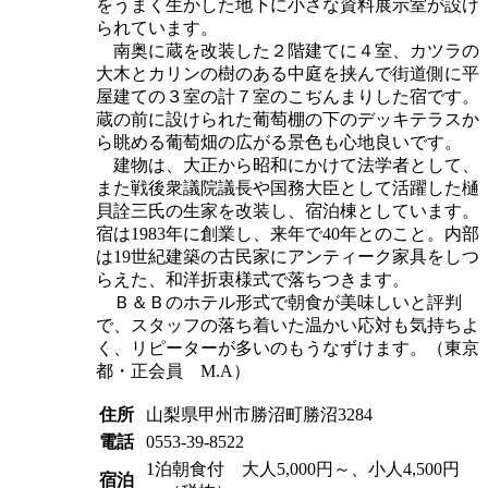
をうまく生かした地下に小さな資料展示室が設け
られています。
南奥に蔵を改装した２階建てに４室、カツラの
大木とカリンの樹のある中庭を挟んで街道側に平
屋建ての３室の計７室のこぢんまりした宿です。
蔵の前に設けられた葡萄棚の下のデッキテラスか
ら眺める葡萄畑の広がる景色も心地良いです。
建物は、大正から昭和にかけて法学者として、
また戦後衆議院議長や国務大臣として活躍した樋
貝詮三氏の生家を改装し、宿泊棟としています。
宿は1983年に創業し、来年で40年とのこと。内部
は19世紀建築の古民家にアンティーク家具をしつ
らえた、和洋折衷様式で落ちつきます。
Ｂ＆Ｂのホテル形式で朝食が美味しいと評判
で、スタッフの落ち着いた温かい応対も気持ちよ
く、リピーターが多いのもうなずけます。（東京
都・正会員 M.A）
住所
山梨県甲州市勝沼町勝沼3284
電話
0553-39-8522
1泊朝食付 大人5,000円～、小人4,500円
宿泊