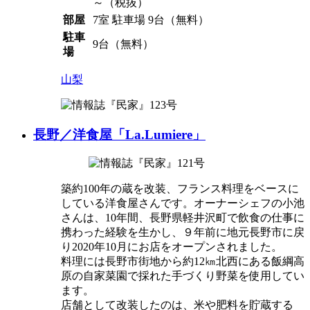
～（税抜）
部屋
7室 駐車場 9台（無料）
駐車
9台（無料）
場
山梨
長野／洋食屋「La.Lumiere」
築約100年の蔵を改装、フランス料理をベースに
している洋食屋さんです。オーナーシェフの小池
さんは、10年間、長野県軽井沢町で飲食の仕事に
携わった経験を生かし、９年前に地元長野市に戻
り2020年10月にお店をオープンされました。
料理には長野市街地から約12㎞北西にある飯綱高
原の自家菜園で採れた手づくり野菜を使用してい
ます。
店舗として改装したのは、米や肥料を貯蔵する