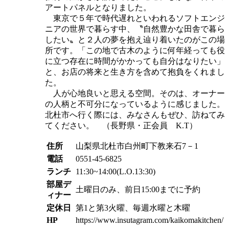
アートパネルとなりました。
東京で５年で時代遅れといわれるソフトエンジ
ニアの世界で暮らす中、〝自然豊かな田舎で暮ら
したい〟と２人の夢を抱え辿り着いたのがこの場
所です。「この地で古木のように何年経っても役
に立つ存在に時間がかかっても自分はなりたい」
と、お店の将来と生き方を含めて抱負をくれまし
た。
人が心地良いと思える空間。そのは、オーナー
の人柄と不可分になっているように感じました。
北杜市へ行く際には、みなさんもぜひ、訪ねてみ
てください。 （長野県・正会員 K.T）
住所
山梨県北杜市白州町下教来石7－1
電話
0551-45-6825
ランチ
11:30~14:00(L.O.13:30)
部屋デ
土曜日のみ、前日15:00までに予約
ィナー
定休日
第1と第3火曜、毎週水曜と木曜
HP
https://www.insutagram.com/kaikomakitchen/