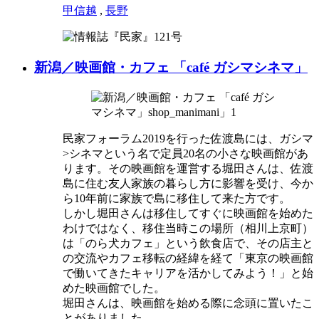
甲信越
,
長野
新潟／映画館・カフェ 「café ガシマシネマ」
民家フォーラム2019を行った佐渡島には、ガシマ
>シネマという名で定員20名の小さな映画館があ
ります。その映画館を運営する堀田さんは、佐渡
島に住む友人家族の暮らし方に影響を受け、今か
ら10年前に家族で島に移住して来た方です。
しかし堀田さんは移住してすぐに映画館を始めた
わけではなく、移住当時この場所（相川上京町）
は「のら犬カフェ」という飲食店で、その店主と
の交流やカフェ移転の経緯を経て「東京の映画館
で働いてきたキャリアを活かしてみよう！」と始
めた映画館でした。
堀田さんは、映画館を始める際に念頭に置いたこ
とがありました。