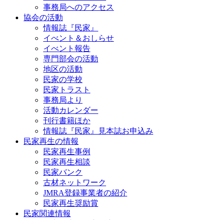
事務局へのアクセス
協会の活動
情報誌『民家』
イべント＆おしらせ
イべント報告
専門部会の活動
地区の活動
民家の学校
民家トラスト
事務局より
活動カレンダー
刊行書籍ほか
情報誌『民家』見本誌お申込み
民家再生の情報
民家再生事例
民家再生相談
民家バンク
古材ネットワーク
JMRA登録事業者の紹介
民家再生奨励賞
民家関連情報