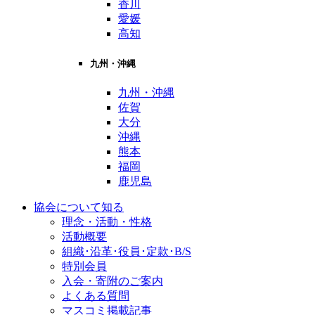
香川
愛媛
高知
九州・沖縄
九州・沖縄
佐賀
大分
沖縄
熊本
福岡
鹿児島
協会について知る
理念・活動・性格
活動概要
組織･沿革･役員･定款･B/S
特別会員
入会・寄附のご案内
よくある質問
マスコミ掲載記事