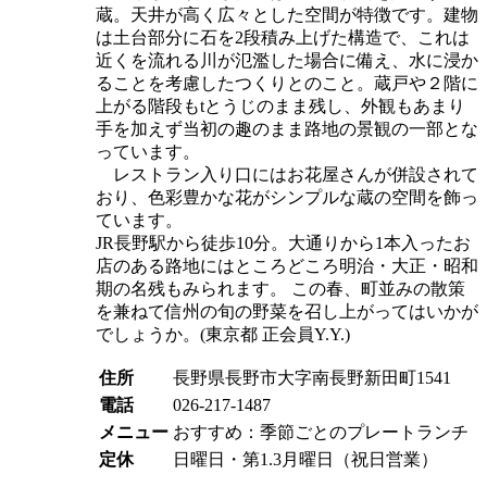
蔵。天井が高く広々とした空間が特徴です。建物
は土台部分に石を2段積み上げた構造で、これは
近くを流れる川が氾濫した場合に備え、水に浸か
ることを考慮したつくりとのこと。蔵戸や２階に
上がる階段もtとうじのまま残し、外観もあまり
手を加えず当初の趣のまま路地の景観の一部とな
っています。
レストラン入り口にはお花屋さんが併設されて
おり、色彩豊かな花がシンプルな蔵の空間を飾っ
ています。
JR長野駅から徒歩10分。大通りから1本入ったお
店のある路地にはところどころ明治・大正・昭和
期の名残もみられます。 この春、町並みの散策
を兼ねて信州の旬の野菜を召し上がってはいかが
でしょうか。(東京都 正会員Y.Y.)
住所
長野県長野市大字南長野新田町1541
電話
026-217-1487
メニュー
おすすめ：季節ごとのプレートランチ
定休
日曜日・第1.3月曜日（祝日営業）