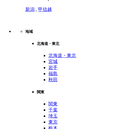
新潟
,
甲信越
地域
北海道・東北
北海道・東北
宮城
岩手
福島
秋田
関東
関東
千葉
埼玉
東京
栃木