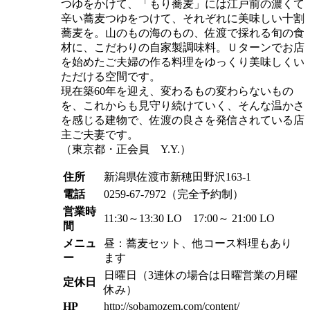
つゆをかけて、「もり蕎麦」には江戸前の濃くて
辛い蕎麦つゆをつけて、それぞれに美味しい十割
蕎麦を。山のもの海のもの、佐渡で採れる旬の食
材に、こだわりの自家製調味料。Ｕターンでお店
を始めたご夫婦の作る料理をゆっくり美味しくい
ただける空間です。
現在築60年を迎え、変わるもの変わらないもの
を、これからも見守り続けていく、そんな温かさ
を感じる建物で、佐渡の良さを発信されている店
主ご夫妻です。
（東京都・正会員 Y.Y.）
住所
新潟県佐渡市新穂田野沢163-1
電話
0259-67-7972（完全予約制）
営業時
11:30～13:30 LO 17:00～ 21:00 LO
間
メニュ
昼：蕎麦セット、他コース料理もあり
ー
ます
日曜日（3連休の場合は日曜営業の月曜
定休日
休み）
HP
http://sobamozem.com/content/