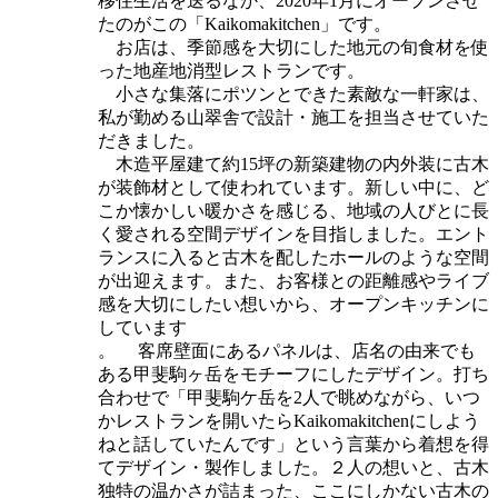
移住生活を送るなか、2020年1月にオープンさせ
たのがこの「Kaikomakitchen」です。
お店は、季節感を大切にした地元の旬食材を使
った地産地消型レストランです。
小さな集落にポツンとできた素敵な一軒家は、
私が勤める山翠舎で設計・施工を担当させていた
だきました。
木造平屋建て約15坪の新築建物の内外装に古木
が装飾材として使われています。新しい中に、ど
こか懐かしい暖かさを感じる、地域の人びとに長
く愛される空間デザインを目指しました。エント
ランスに入ると古木を配したホールのような空間
が出迎えます。また、お客様との距離感やライブ
感を大切にしたい想いから、オープンキッチンに
しています
。 客席壁面にあるパネルは、店名の由来でも
ある甲斐駒ヶ岳をモチーフにしたデザイン。打ち
合わせで「甲斐駒ケ岳を2人で眺めながら、いつ
かレストランを開いたらKaikomakitchenにしよう
ねと話していたんです」という言葉から着想を得
てデザイン・製作しました。２人の想いと、古木
独特の温かさが詰まった、ここにしかない古木の