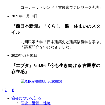
コーナー：トレンド「古民家でテレワーク充実」
2021年05月14日
『西日本新聞』「くらし」欄「住まいのスタ
イル」
九州民家大学「日本建築史と建築修復学を学ぶ」
の講座紹介をいただきました。
2020年08月01日
『エプタ』Vol.96「今も生き続ける 古民家の
存在感」
1
2
…
6
次
投
の
稿
協会について知る
ペ
理念・活動・性格
ー