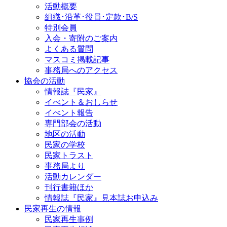
の
活動概要
ジ
ペ
組織･沿革･役員･定款･B/S
特別会員
ー
入会・寄附のご案内
よくある質問
ジ
マスコミ掲載記事
送
事務局へのアクセス
協会の活動
り
情報誌『民家』
イべント＆おしらせ
イべント報告
専門部会の活動
地区の活動
民家の学校
民家トラスト
事務局より
活動カレンダー
刊行書籍ほか
情報誌『民家』見本誌お申込み
民家再生の情報
民家再生事例