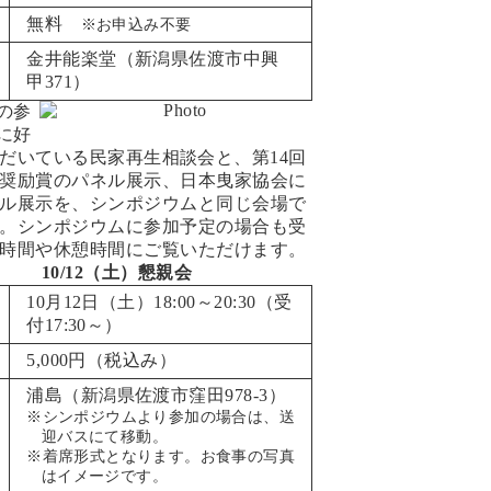
無料
※お申込み不要
金井能楽堂
（新潟県佐渡市中興
甲371）
の参
に好
だいている民家再生相談会と、第14回
奨励賞
のパネル展示、日本曳家協会に
ル展示を、シンポジウムと同じ会場で
。シンポジウムに参加予定の場合も受
時間や休憩時間にご覧いただけます。
10/12（土）懇親会
10月12日（土）18:00～20:30（受
付17:30～）
5,000円（税込み）
浦島
（新潟県佐渡市窪田978-3）
※シンポジウムより参加の場合は、送
迎バスにて移動。
※着席形式となります。お食事の写真
はイメージです。