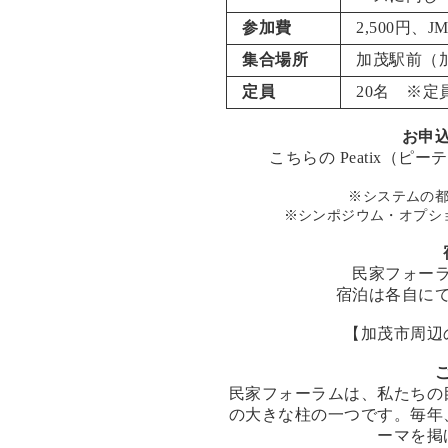
参加費
2,500円、J
集合場所
加茂駅前（
定員
20名 ※
お申
こちらの
Peatix（ピ
※システムの
※シンポジウム・オプシ
民家フォー
宿泊は各自に
【加茂市周辺
民家フォーラムは、私たちの
の大きな柱の一つです。毎年
ーマを掲