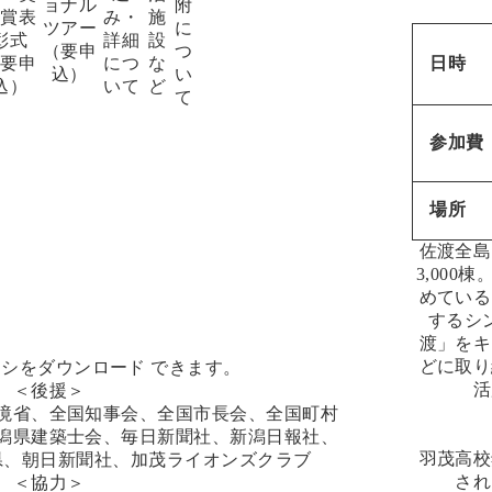
ョナル
附
励賞表
み・
施
ツアー
に
彰式
詳細
設
（要申
つ
（要申
につ
な
日時
込）
い
込）
いて
ど
て
参加費
場所
佐渡全島
3,00
めている
するシ
渡」をキ
どに取り
ラシをダウンロード
できます。
活
＜後援＞
境省、全国知事会、全国市長会、全国町村
潟県建築士会、毎日新聞社、新潟日報社、
羽茂高校
県、朝日新聞社、加茂ライオンズクラブ
され
＜協力＞