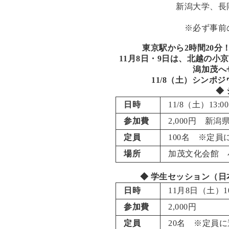
新潟大学、長
※必ず事前
東京駅から2時間20分
11月8日・9日は、北越の小
潟加茂へ
11/8（土）シンポ
◆
日時
11/8（土）13:00
参加費
2,000円 新潟県
定員
100名 ※定
場所
加茂文化会館
小
◆ 学生セッション（日
日時
11月8日（土）10:
参加費
2,000円
定員
20名 ※定員