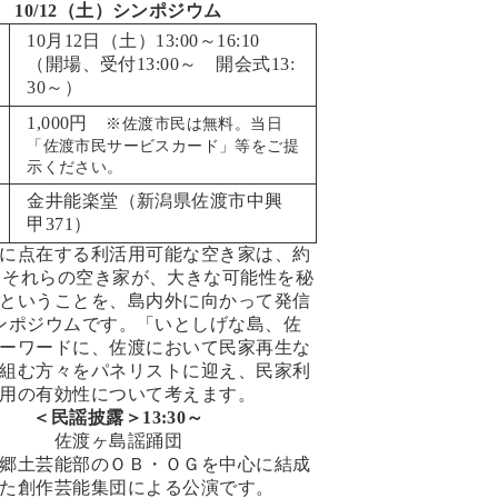
10/12（土）シンポジウム
10月12日（土）13:00～16:10
（開場、受付13:00～ 開会式13:
30～）
1,000円
※佐渡市民は無料。当日
「佐渡市民サービスカード」等をご提
示ください。
金井能楽堂
（新潟県佐渡市中興
甲371）
に点在する利活用可能な空き家は、約
0棟。それらの空き家が、大きな可能性を秘
ということを、島内外に向かって発信
ンポジウムです。「いとしげな島、佐
ーワードに、佐渡において民家再生な
組む方々をパネリストに迎え、民家利
用の有効性について考えます。
＜民謡披露＞13:30～
佐渡ヶ島謡踊団
郷土芸能部のＯＢ・ＯＧを中心に結成
た創作芸能集団による公演です。