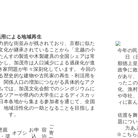
活用による地域再生
力的な街並みが残されており、京都に似た
文化が継承されていることから「北越の小
今年の民
たんすの製造や木製建具の全国シェアは常
日（
かし、加茂市は人口減少による過疎化が進
順徳上皇
き家問題が年々深刻化しています。 今回の
政争に敗
る歴史的な建物や古民家の再生・利活用を
があり、
、関係人口の増加につながる具体的なアク
ったこの
ムでは、加茂文化会館でのシンポジウムに
化、漁村
るツアーや県内の大学生によるディスカッ
や寺社、
日本各地から集まる参加者を通じて、全国
ィに富ん
、地域活性化の一助となることを目指しま
す。
佐渡を舞
題につい
ご
力あ
懇親
お申
宿
オプシ
寄
※こちら
会・奨
込
泊