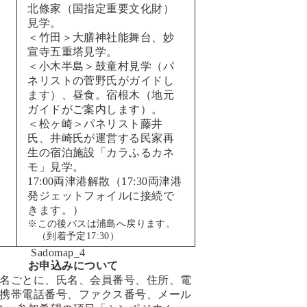
北條家（国指定重要文化財）
見学。
＜竹田＞大膳神社能舞台、妙
宣寺五重塔見学。
＜小木半島＞鼓童村見学（パ
ネリストの菅野氏がガイドし
ます）、昼食。宿根木（地元
ガイドがご案内します）。
＜松ヶ崎＞パネリスト藤井
氏、井崎氏が運営する民家再
生の宿泊施設「カラふるカネ
モ」見学。
17:00両津港解散（17:30両津港
発ジェットフォイルに接続で
きます。）
※この後バスは浦島へ戻ります。
（到着予定17:30）
お申込みについて
名ごとに、氏名、会員番号、住所、電
携帯電話番号、ファクス番号、メール