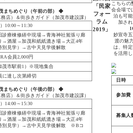
こちらの
「民家
会会場で
茂まちめぐり（午前の部） ◆
フォー
泊も可能
工務店）＆街歩きガイド（加茂市建設課）
ラム
加され
10:00～11:30
2019」
妙宣寺五
旧診療棟修繕中現場→青海神社鴬張り廊
渡の魅
り→酒屋→加茂和紙紙漉き場→大正4年
は、特定
特別見学）→古中天見学後解散
を活用し
MRA会員2,000円
加茂市駅前1
）※現地集合
定員に達し次第締切
日時
茂まちめぐり（午後の部） ◆
参加費
工務店）＆街歩きガイド（加茂市建設課）
14:00～15:30
旧診療棟修繕中現場→青海神社鴬張り廊
募集人
り→酒屋→加茂和紙紙漉き場→大正4年
特別見学）→古中天見学後解散 ※Bコ