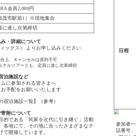
MRA会員2,000円
加茂市駅前1
）※現地集合
定員に達し次第締切
込み・詳細について
ーティックス）
よりお申し込みください
日程
都合上、キャンセルは原則不可
ョナルツアーとも、定員に達し次第締切
宿泊施設など
ラムに参加される皆さまへ
てお手配をお願いいたします
の宿泊施設一覧】
（参考）
ご寄附について
目的である「民家を次代に引き継ぐ」活動
参加者一
、各地にて、その地に合ったさまざまなテ
話番号、
げて開催しています。