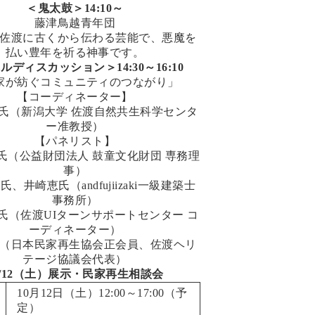
＜鬼太鼓＞14:10～
藤津鳥越青年団
佐渡に古くから伝わる芸能で、悪魔を
払い豊年を祈る神事です。
ルディスカッション＞14:30～16:10
家が紡ぐコミュニティのつながり」
【コーディネーター】
氏（新潟大学 佐渡自然共生科学センタ
ー准教授）
【パネリスト】
氏（公益財団法人 鼓童文化財団 専務理
事）
、井崎恵氏（andfujiizaki一級建築士
事務所）
氏（佐渡UIターンサポートセンター コ
ーディネーター）
（日本民家再生協会正会員、佐渡ヘリ
テージ協議会代表）
0/12（土）展示・民家再生相談会
10月12日（土）12:00～17:00（予
定）