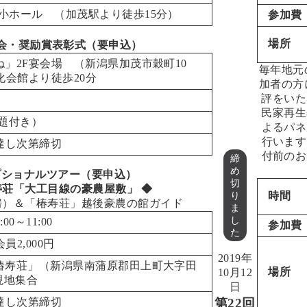
ホール （加茂駅より徒歩15分）
参加費
場所
懇親会・奨励賞表彰式（要申込）
」2F宴会場 （
新潟県加茂市穀町10
毎年地元
化会館より徒歩20分
加者の方
評をいた
民家再生
放題付き）
よるパネ
行います
達し次第締切
付前のお
締
め
オプショナルツアー（要申込）
切
寿荘「大工目線の豪農屋敷」 ◆
時間
り
房）＆「椿寿荘」越後豪農の館ガイド
ま
し
00～11:00
参加費
た
会員2,000円
2019年
椿寿荘」（
新潟県南蒲原郡田上町大字田
場所
10月12
現地集合
日
第22回
達し次第締切