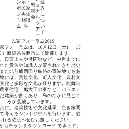
ン
示・
込
懇
ョ
ポ
民家
み
親
ナ
ジ
再生
に
会
ル
ウ
相談
つ
ツ
ム
会
い
ア
て
ー
家フォーラムは、10月12日（土）、13
日）新潟県佐渡市にて開催します。
、日蓮上人や世阿弥など、中世までに
れた貴族や知識人が流されてきた歴史
また北前船西回り航路の寄港地でもあ
地には、貴族文化、町人文化、農村文
文化と多彩な文化が残ります。能舞台
農家住宅、船大工の家など、バラエテ
だ建築が多くあり、島のなかに見どこ
ろが凝縮しています。
台に、建築技術や文化継承、空き家問
て考えるシンポジウムを行います。魅
ふれる佐渡へぜひお越しください。
から
チラシをダウンロード
できます。