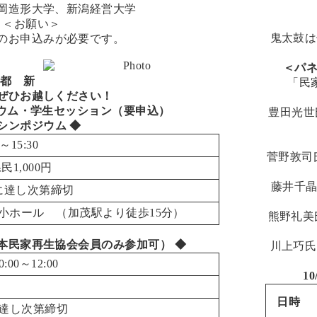
岡造形大学、新潟経営大学
＜お願い＞
鬼太鼓は
のお申込みが必要です。
！
＜パネ
京都 新
「民
ぜひお越しください！
ジウム・学生セッション（要申込）
豊田光世
 シンポジウム ◆
～15:30
菅野敦司
民1,000円
藤井千晶氏
員に達し次第締切
ホール （加茂駅より徒歩15分）
熊野礼美
本民家再生協会会員のみ参加可） ◆
川上巧氏
00～12:00
1
日時
に達し次第締切