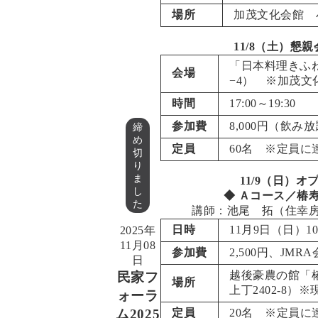
場所
加茂文化会館
小
11/8（土）
「日本料理きふね
会場
−4
） ※加茂文
時間
17:00～19:30
参加費
8,000円（飲み
締
め
定員
60名 ※定員に
切
り
ま
11/9（日）
し
◆ Ａコース／椿
た
講師：池尾 拓（住幸
日時
11月9日（日）10:
2025年
11月08
参加費
2,500円、JMRA
日
越後豪農の館「
民家フ
場所
上丁2402-8
）※
ォーラ
ム2025
定員
20名 ※定員に