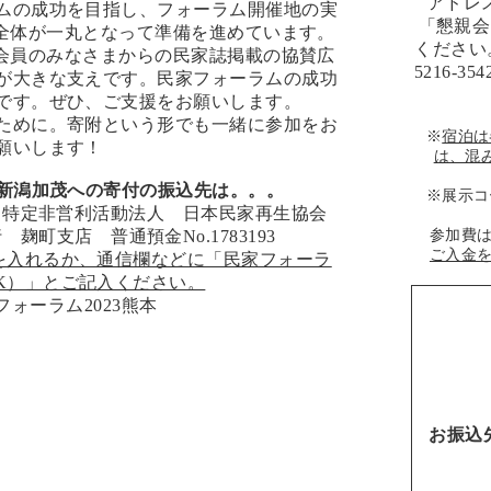
アドレ
ムの成功を目指し、フォーラム開催地の実
「懇親会
A全体が一丸となって準備を進めています。
ください。
A会員のみなさまからの民家誌掲載の協賛広
5216-3
が大きな支えです。民家フォーラムの成功
です。ぜひ、ご支援をお願いします。
ために。寄附という形でも一緒に参加をお
※
宿泊は
願いします！
は、混
5新潟加茂への寄付の振込先は。。。
※展示コ
6443 特定非営利活動法人 日本民家再生協会
麹町支店 普通預金No.1783193
参加費
ご入金
を入れるか、通信欄などに「民家フォーラ
K）」とご記入ください。
お振込