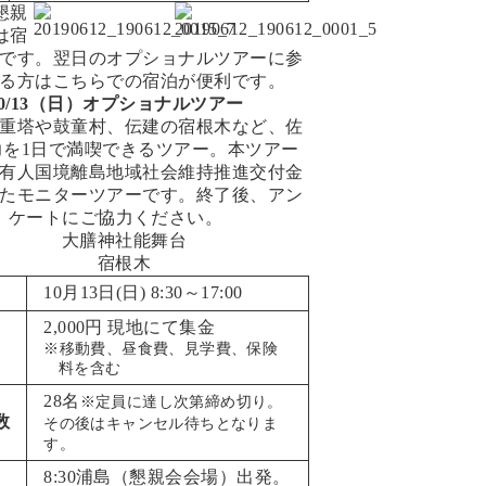
懇親
は宿
です。翌日のオプショナルツアーに参
る方はこちらでの宿泊が便利です。
10/13（日）オプショナルツアー
重塔や鼓童村、伝建の宿根木など、佐
力を1日で満喫できるツアー。本ツアー
有人国境離島地域社会維持推進交付金
たモニターツアーです。終了後、アン
ケートにご協力ください。
10月13日(日) 8:30～17:00
2,000円 現地にて集金
※移動費、昼食費、見学費、保険
料を含む
28名
※定員に達し次第締め切り。
数
その後はキャンセル待ちとなりま
す。
8:30浦島（懇親会会場）出発。