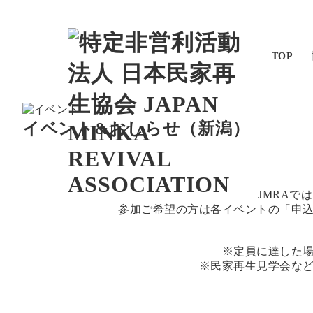
TOP
イベント&おしらせ（
新潟
）
JMRA
参加ご希望の方は各イベントの「申
※定員に達した
※民家再生見学会な