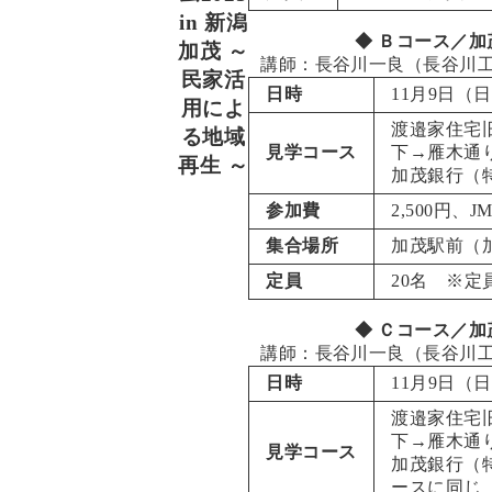
in 新潟
◆ Ｂコース／加
加茂 ～
講師：長谷川一良（長谷川
民家活
日時
11月9日（日）
用によ
渡邉家住宅
る地域
見学コース
下→雁木通
再生 ～
加茂銀行（
参加費
2,500円、J
集合場所
加茂駅前（
定員
20名 ※
◆ Ｃコース／加
講師：長谷川一良（長谷川
日時
11月9日（日）
渡邉家住宅
下→雁木通
見学コース
加茂銀行（
ースに同じ