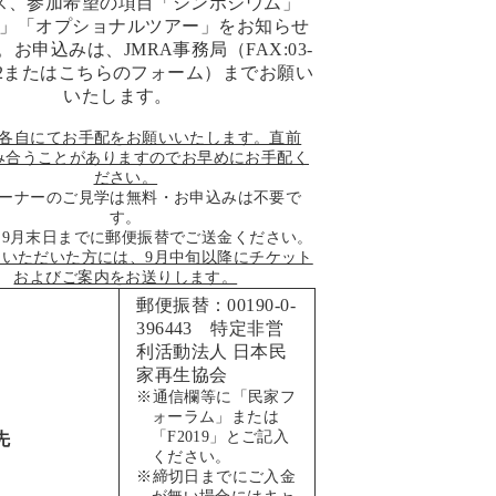
ス、参加希望の項目「シンポジウム」
」「オプショナルツアー」をお知らせ
お申込みは、JMRA事務局（FAX:03-
542または
こちらのフォーム
）までお願い
いたします。
各自にてお手配をお願いいたします。直前
み合うことがありますのでお早めにお手配く
ださい。
ーナーのご見学は無料・お申込みは不要で
す。
は9月末日までに郵便振替でご送金ください。
をいただいた方には、9月中旬以降にチケット
およびご案内をお送りします。
郵便振替：00190-0-
396443 特定非営
利活動法人 日本民
家再生協会
※通信欄等に「民家フ
ォーラム」または
「F2019」とご記入
先
ください。
※締切日までにご入金