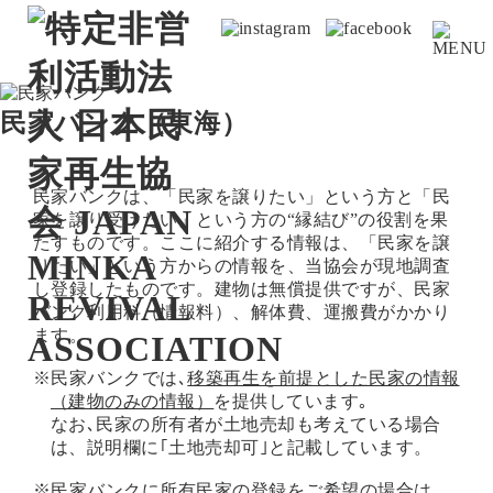
民家バンク（
東海
）
民家バンクは、「民家を譲りたい」という方と「民
家を譲り受けたい」という方の“縁結び”の役割を果
たすものです。ここに紹介する情報は、「民家を譲
りたい」という方からの情報を、当協会が現地調査
し登録したものです。建物は無償提供ですが、民家
バンク利用料（情報料）、解体費、運搬費がかかり
ます。
※民家バンクでは､
移築再生を前提とした民家の情報
（建物のみの情報）
を提供しています｡
なお､民家の所有者が土地売却も考えている場合
は、説明欄に｢土地売却可｣と記載しています。
※民家バンクに所有民家の登録をご希望の場合は、