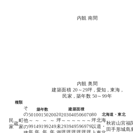
内観 南間
内観 奥間
建築面積 20～29坪
,
愛知
,
東海
,
民家
,
築年数 50～99年
種類
そ
建築面積
築年数
の
20
80
北海道・東北
50
100
150
200
20
30
40
50
60
70
坪
坪
北海
民
町
他
～
～
～
～
～
～
～
～
～
～
秋
岩
山
宮
福
蔵
未
以
道・
99
149
199
249
29
39
49
59
69
79
家
家
の
田
手
形
城
島
年
年
年
年
坪
坪
坪
坪
坪
坪
満
上
東北
建