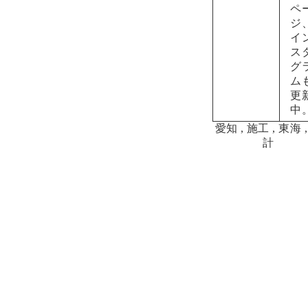
ペ
ジ
イ
ス
グ
ム
更
中
愛知
,
施工
,
東海
計