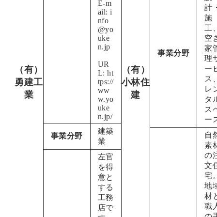
E-m
計
ail: i
施
nfo
工
@yo
uke
空
n.jp
家
事業分野
理
UR
（有）
（有）
ー
L:
ht
ス
勇建工
小林住
tps://
レ
ww
業
建
w.yo
タ
uke
ス
n.jp/
ー
建築
自
事業分野
業
素
の
左官
文
を得
宅
意と
地
する
材
工務
職
店で
の