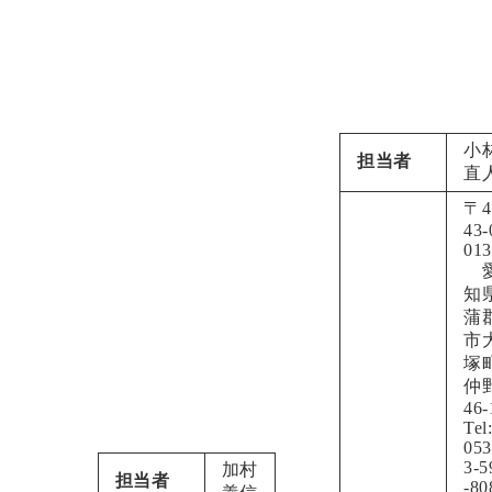
小
担当者
直
〒4
43-
013
知
蒲
市
塚
仲
46-
Tel
053
3-5
加村
担当者
-80