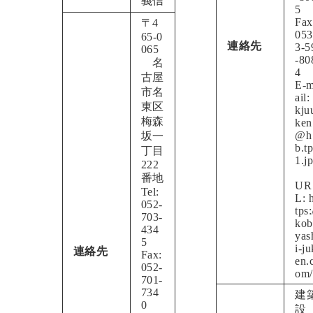
義信
5
Fax
〒4
053
65-0
連絡先
3-5
065
-80
名
4
古屋
E-
市名
ail:
東区
kju
梅森
ken
@h
坂一
b.t
丁目
1.j
222
番地
UR
Tel:
L:
052-
tps:
703-
kob
434
yas
5
i-ju
連絡先
Fax:
en.
052-
om/
701-
734
建
0
設