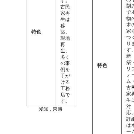
す。
刻
古民
で
家再
物
生は
木
移
家
特色
築、
つ
現地
り
再
す
生、
新
多く
築
の事
特色
リ
例を
ォ
手が
ム
ける
古
工務
家
店で
生
す。
対
愛知
,
東海
応
詳
は
ー