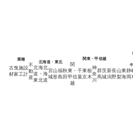
関東・甲信越
業種
北海道・東北
関
不
北海
北
神
古
曳
施
設
宮
山
福
秋
東・
千
東
栃
群
茨
新
長
山
東
静
動
道・
海
奈
材
家
工
計
城
形
島
田
甲信
葉
京
木
馬
城
潟
野
梨
海
岡
産
東北
道
川
越