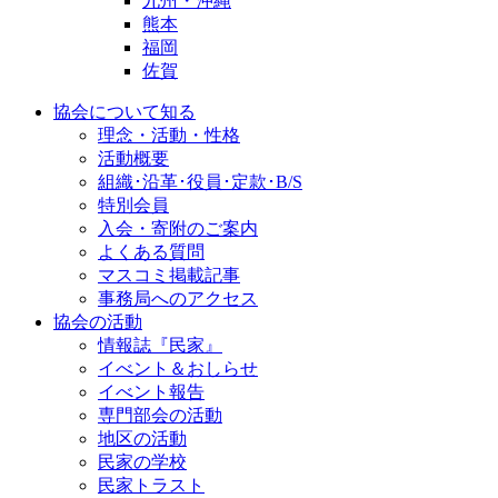
九州・沖縄
熊本
福岡
佐賀
協会について知る
理念・活動・性格
活動概要
組織･沿革･役員･定款･B/S
特別会員
入会・寄附のご案内
よくある質問
マスコミ掲載記事
事務局へのアクセス
協会の活動
情報誌『民家』
イべント＆おしらせ
イべント報告
専門部会の活動
地区の活動
民家の学校
民家トラスト