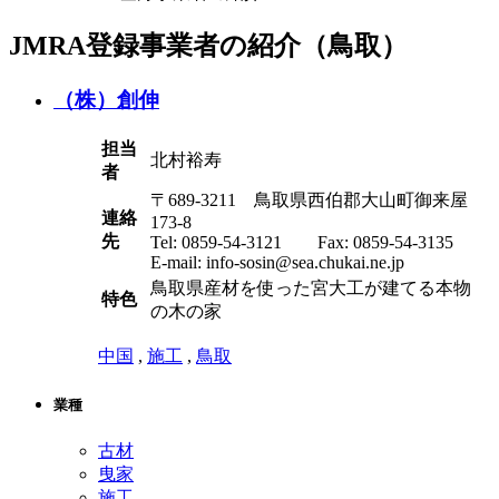
JMRA登録事業者の紹介（
鳥取
）
（株）創伸
担当
北村裕寿
者
〒689-3211 鳥取県西伯郡大山町御来屋
連絡
173-8
先
Tel: 0859-54-3121 Fax: 0859-54-3135
E-mail: info-sosin@sea.chukai.ne.jp
鳥取県産材を使った宮大工が建てる本物
特色
の木の家
中国
,
施工
,
鳥取
業種
古材
曳家
施工