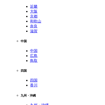
近畿
大阪
京都
和歌山
奈良
滋賀
中国
中国
広島
鳥取
四国
四国
香川
九州・沖縄