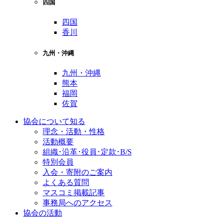
四国
四国
香川
九州・沖縄
九州・沖縄
熊本
福岡
佐賀
協会について知る
理念・活動・性格
活動概要
組織･沿革･役員･定款･B/S
特別会員
入会・寄附のご案内
よくある質問
マスコミ掲載記事
事務局へのアクセス
協会の活動