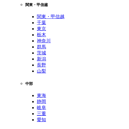
関東・甲信越
関東・甲信越
千葉
東京
栃木
神奈川
群馬
茨城
新潟
長野
山梨
中部
東海
静岡
岐阜
三重
愛知