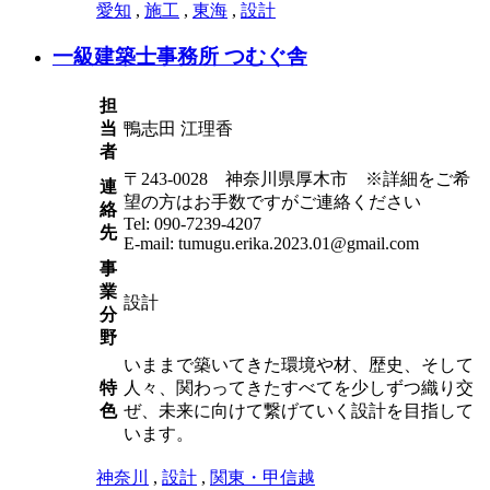
愛知
,
施工
,
東海
,
設計
一級建築士事務所 つむぐ舎
担
当
鴨志田 江理香
者
〒243-0028 神奈川県厚木市 ※詳細をご希
連
望の方はお手数ですがご連絡ください
絡
Tel: 090-7239-4207
先
E-mail: tumugu.erika.2023.01@gmail.com
事
業
設計
分
野
いままで築いてきた環境や材、歴史、そして
特
人々、関わってきたすべてを少しずつ織り交
色
ぜ、未来に向けて繋げていく設計を目指して
います。
神奈川
,
設計
,
関東・甲信越