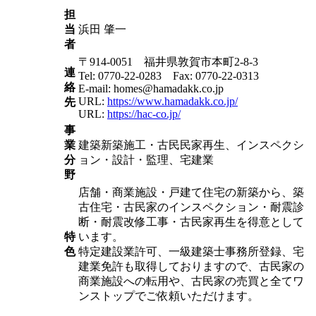
担
当
浜田 肇一
者
〒914-0051 福井県敦賀市本町2-8-3
連
Tel: 0770-22-0283 Fax: 0770-22-0313
絡
E-mail: homes@hamadakk.co.jp
URL:
https://www.hamadakk.co.jp/
先
URL:
https://hac-co.jp/
事
業
建築新築施工・古民民家再生、インスペクシ
分
ョン・設計・監理、宅建業
野
店舗・商業施設・戸建て住宅の新築から、築
古住宅・古民家のインスペクション・耐震診
断・耐震改修工事・古民家再生を得意として
特
います。
色
特定建設業許可、一級建築士事務所登録、宅
建業免許も取得しておりますので、古民家の
商業施設への転用や、古民家の売買と全てワ
ンストップでご依頼いただけます。