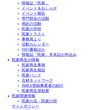
情報誌『民家』
イべント＆おしらせ
イべント報告
専門部会の活動
地区の活動
民家の学校
民家トラスト
事務局より
活動カレンダー
刊行書籍ほか
情報誌『民家』見本誌お申込み
民家再生の情報
民家再生事例
民家再生相談
民家バンク
古材ネットワーク
JMRA登録事業者の紹介
民家再生奨励賞
民家関連情報
民家の店・民家の宿
サイトポリシー