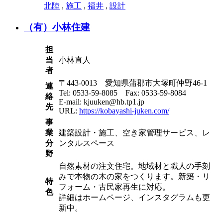
北陸
,
施工
,
福井
,
設計
（有）小林住建
担
当
小林直人
者
〒443-0013 愛知県蒲郡市大塚町仲野46-1
連
Tel: 0533-59-8085 Fax: 0533-59-8084
絡
E-mail: kjuuken@hb.tp1.jp
先
URL:
https://kobayashi-juken.com/
事
業
建築設計・施工、空き家管理サービス、レ
分
ンタルスペース
野
自然素材の注文住宅。地域材と職人の手刻
みで本物の木の家をつくります。新築・リ
特
フォーム・古民家再生に対応。
色
詳細はホームページ、インスタグラムも更
新中。