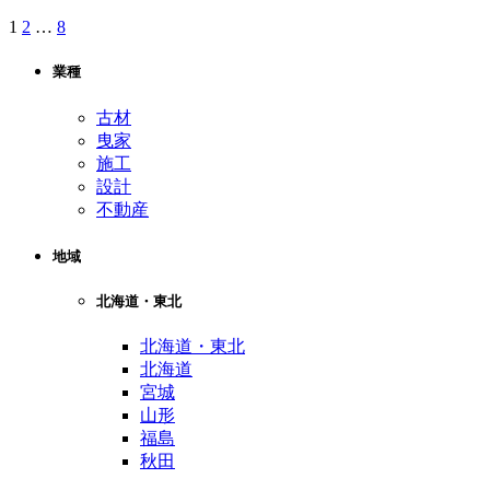
1
2
…
8
次
投
の
稿
ペ
業種
ー
の
古材
ジ
ペ
曳家
施工
ー
設計
ジ
不動産
送
地域
り
北海道・東北
北海道・東北
北海道
宮城
山形
福島
秋田