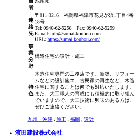
当
池尾拓
者
〒811-3216 福岡県福津市花見が浜1丁目4番
連
18号
絡
Tel: 0940-62-5258 Fax: 0940-62-5259
先
E-mail: info@sumai-koubou.com
URL:
https://sumai-koubou.com/
事
業
構造住宅の設計・施工
分
野
木造住宅専門の工務店です。新築、リフォー
ムなどの設計施エ、古民家の再生など、木造
特
住宅に関することは何でも対応いたします。
色
また、大工職人の育成にも積極的に取り組ん
でいますので、大工技術に興味のある方は、
ぜひご連絡ください。
九州・沖縄
,
施工
,
福岡
,
設計
濱田建設株式会社