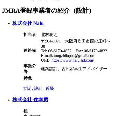
JMRA登録事業者の紹介（
設計
）
株式会社 Nalu
担当者
北村統之
〒564-0071 大阪府吹田市西の庄町4-
38
連絡先
Tel: 06-6170-4832 Fax: 06-6170-4833
E-mail: tongzhibqoo@gmail.com
URL:
https://www.nalu-hd.com/
事業分
建築設計、古民家再生アドバイザー
野
特色
大阪
,
設計
,
近畿
株式会社 住幸房
担