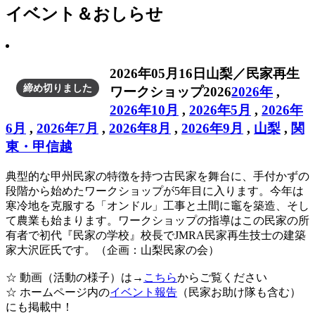
イベント＆おしらせ
2026年05月16日
山梨／民家再生
締め切りました
ワークショップ2026
2026年
,
2026年10月
,
2026年5月
,
2026年
6月
,
2026年7月
,
2026年8月
,
2026年9月
,
山梨
,
関
東・甲信越
典型的な甲州民家の特徴を持つ古民家を舞台に、手付かずの
段階から始めたワークショップが5年目に入ります。今年は
寒冷地を克服する「オンドル」工事と土間に竈を築造、そし
て農業も始まります。ワークショップの指導はこの民家の所
有者で初代『民家の学校』校長でJMRA民家再生技士の建築
家大沢匠氏です。（企画：山梨民家の会）
☆ 動画（活動の様子）は→
こちら
からご覧ください
☆ ホームページ内の
イベント報告
（民家お助け隊も含む）
にも掲載中！