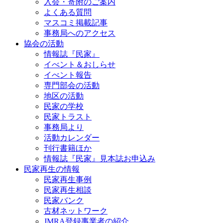
入会・寄附のご案内
よくある質問
マスコミ掲載記事
事務局へのアクセス
協会の活動
情報誌『民家』
イべント＆おしらせ
イべント報告
専門部会の活動
地区の活動
民家の学校
民家トラスト
事務局より
活動カレンダー
刊行書籍ほか
情報誌『民家』見本誌お申込み
民家再生の情報
民家再生事例
民家再生相談
民家バンク
古材ネットワーク
JMRA登録事業者の紹介