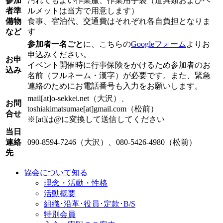
参加
汚れてもよい作業服、作業用手袋（道具類およびヘ
者準
ルメットは当方で用意します）
備物
食事、宿泊代、交通費はそれぞれ各自負担となりま
など
す
参加者一名ごと
に、こちらの
Googleフォーム
よりお
申込みください。
お申
イベント開催時に行事保険をかけるため参加者のお
込み
名前（フルネーム・漢字）が必要です。また、緊急
連絡のためにお電話番号も入力をお願いします。
mail[at]o-sekkei.net（大沢）、
お問
toshiakimatsumae[at]gmail.com（松前）
合せ
※[at]は@に変換して送信してください
当日
連絡
090-8594-7246（大沢）、080-5426-4980（松前）
先
協会について知る
理念・活動・性格
活動概要
組織･沿革･役員･定款･B/S
特別会員