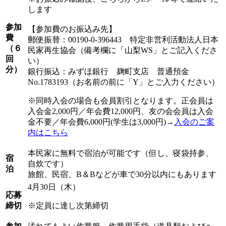
します
参加
【参加費のお振込み先】
費
郵便振替：00190-0-396443 特定非営利活動法人日本
（６
民家再生協会（備考欄に「山梨WS」とご記入くださ
回
い）
分）
銀行振込：みずほ銀行 麹町支店 普通預金
No.1783193（お名前の前に「Y」とご入力ください）
※同時入会の場合も会員割引となります。正会員は
入会金2,000円／年会費12,000円、友の会会員は入会
金不要／年会費6,000円(学生は3,000円)→
入会のご案
内はこちら
本民家に無料で宿泊が可能です（但し、寝袋持参、
宿
自炊です）
泊
旅館、民宿、B＆Bなどが車で30分以内にもあります
4月30日（木）
応募
締切
※定員に達し次第締切