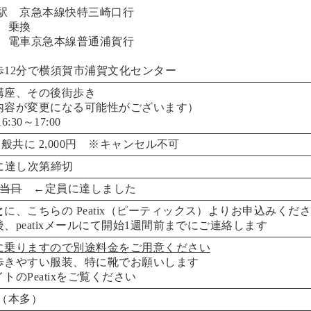
横浜駅 京急本線快特三崎口行
駅 乗換
内駅 電車京急本線普通浦賀行
歩12分で横須賀市浦賀文化センター
講座、その後街歩き
内容が変更になる可能性がございます）
:30～17:00
一般共に 2,000円 ※キャンセル不可
に達し次第締切
）当日
←定員に達しました
と
に、こちらの
Peatix（ピーティックス）
よりお申込みくだ
、peatixメールにて開始1週間前までにご連絡します
に乗りますので別途料金をご用意ください
歩きやすい服装、特に靴でお願いします
イトの
Peatix
をご覧ください
156（本多）