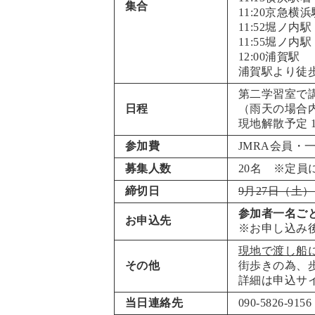
集合
11:20京急
11:52堀ノ内
11:55堀ノ
12:00浦賀駅
浦賀駅より徒
第二学習室で
日程
（雨天の場合
現地解散予定 16
参加費
JMRA会員・
募集人数
20名 ※定員
締切日
9月27日（土
参加者一名ご
お申込先
※お申し込み後
現地で渡し船
その他
街歩きの為、
詳細は申込サ
当日連絡先
090-5826-9