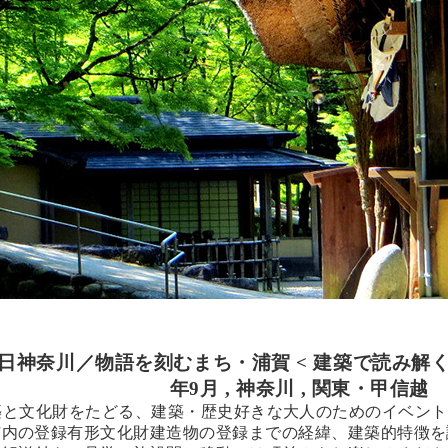
7日
神奈川／物語を刻むまち・浦賀 < 建築で読み解く
年9月
,
神奈川
,
関東・甲信越
築と文化財をたどる、建築・歴史好きな大人のためのイベント
市内の登録有形文化財建造物の登録までの経緯、建築的特徴を