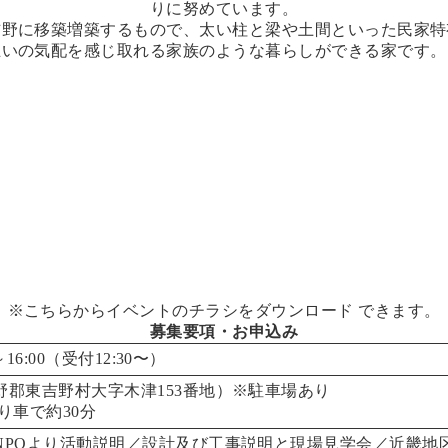
りに努めています。
吉野に移築増築するもので、太い柱と梁や土間といった民家特
互いの気配を感じ取れる家族のような暮らしができる家です。
※こちらから
イベントのチラシをダウンロード
できます。
募集要項・お申込み
16:00（受付12:30〜）
野郡東吉野村大字木津153番地
）※駐車場あり
り車で約30分
NPOより活動説明／設計及び工事説明と現場見学会／近畿地