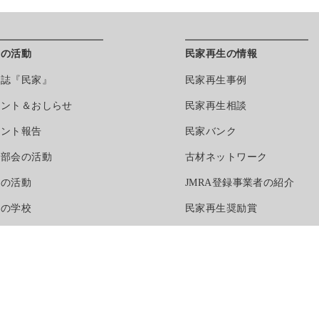
会の活動
民家再生の情報
報誌『民家』
民家再生事例
べント＆おしらせ
民家再生相談
べント報告
民家バンク
門部会の活動
古材ネットワーク
区の活動
JMRA登録事業者の紹介
家の学校
民家再生奨励賞
家トラスト
務局より
動カレンダー
行書籍ほか