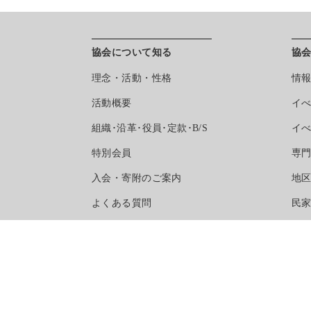
協会について知る
協
理念・活動・性格
情
活動概要
イ
組織･沿革･役員･定款･B/S
イ
特別会員
専
入会・寄附のご案内
地
よくある質問
民
マスコミ掲載記事
民
事務局へのアクセス
事
活
刊