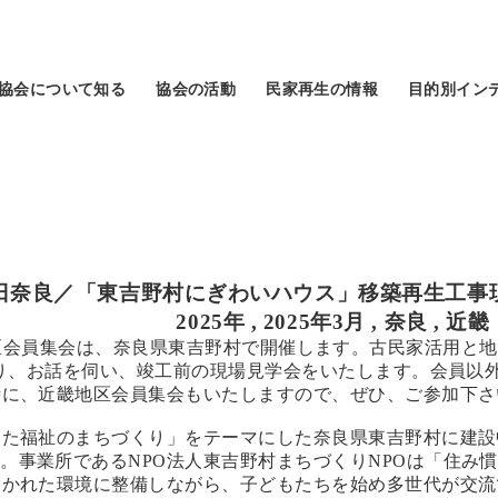
協会について知る
協会の活動
民家再生の情報
目的別イン
日
奈良／「東吉野村にぎわいハウス」移築再生工事
2025年
,
2025年3月
,
奈良
,
近畿
区会員集会は、奈良県東吉野村で開催します。古民家活用と地
より、お話を伺い、竣工前の現場見学会をいたします。会員以
時に、近畿地区会員集会もいたしますので、ぜひ、ご参加下さ
した福祉のまちづくり」をテーマにした奈良県東吉野村に建設
。事業所であるNPO法人東吉野村まちづくりNPOは「住み
開かれた環境に整備しながら、子どもたちを始め多世代が交流