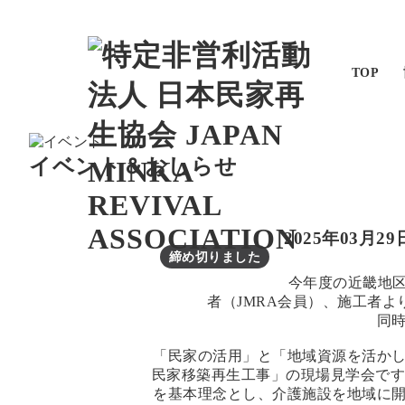
TOP
イベント＆おしらせ
2025年03月29
締め切りました
今年度の近畿地
者（JMRA会員）、施工者
同
「民家の活用」と「地域資源を活か
民家移築再生工事」の現場見学会です
を基本理念とし、介護施設を地域に