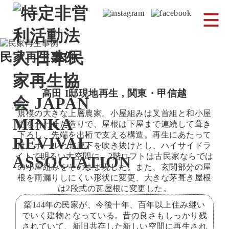
民家再生事例
高田 I邸
現地再生
,
関東・甲信越
規模の大きな上層農家。小屋組みは叉首組と和小屋
組を合わせた造りで、屋根は下屋まで連続して葺き
下ろし、先端を出桁で支える構造。再生にあたって
は、ホールと北廊下を吹き抜けとし、ハイサイドラ
イトで明るい大空間に。2階ロフトは古民家ならでは
の小屋組みをそのまま現した。また、玄関部分の屋
根を雨漏りしにくい形状に変更、大きな茅葺き屋根
は2段式の瓦屋根に変更した。
築144年の民家が、今後十年、百年以上住み継い
でいく建物となっている。昔の良さもしっかり残
されていて、新旧共存した新しい空間に再生され