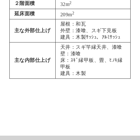
2
２階面積
32m
2
延床面積
209m
屋根：和瓦
主な外部仕上げ
外壁：漆喰、スギ下見板
建具：木製ｻｯｼｭ、ｱﾙﾐｻｯｼｭ
天井：スギ竿縁天井、漆喰
壁：漆喰
主な内部仕上げ
床：ｽｷﾞ縁甲板、畳、ﾋﾉｷ縁
甲板
建具：木製