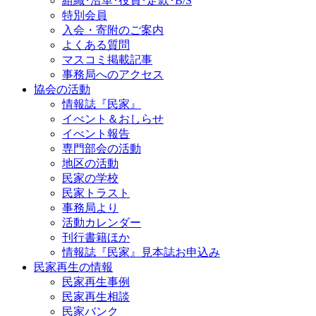
組織･沿革･役員･定款･B/S
特別会員
入会・寄附のご案内
よくある質問
マスコミ掲載記事
事務局へのアクセス
協会の活動
情報誌『民家』
イべント＆おしらせ
イべント報告
専門部会の活動
地区の活動
民家の学校
民家トラスト
事務局より
活動カレンダー
刊行書籍ほか
情報誌『民家』見本誌お申込み
民家再生の情報
民家再生事例
民家再生相談
民家バンク