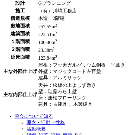
設計
Gプランニング
施工
（有）川嶋工務店
構造規模
木造 2階建
2
敷地面積
257.55m
2
建築面積
222.51m
2
１階面積
100.46m
2
２階面積
23.38m
2
延床面積
123.84m
屋根：フッ素ガルバリウム鋼板 平葺き
主な外部仕上げ
外壁：マジックコート左官塗
建具：アルミサッシ
天井：松板の上よしず敷き
壁：珪藻わら土壁
主な内部仕上げ
床：唐松フローリング
建具：古建具 、木製建具
協会について知る
理念・活動・性格
活動概要