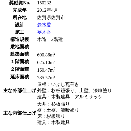
奨励賞No.
150232
完成年
2012年4月
所在地
佐賀県佐賀市
設計
夢木香
施工
夢木香
構造規模
木造 2階建
敷地面積
2
建築面積
690.86m
2
１階面積
625.10m
2
２階面積
160.47m
2
延床面積
785.57m
屋根：いぶし瓦葺き
主な外部仕上げ
外壁：杉板鎧張り、土壁、漆喰塗り
建具：木製建具、アルミサッシ
天井：杉板張り
壁：土壁、漆喰塗り
主な内部仕上げ
床：杉板張り
建具：木製建具