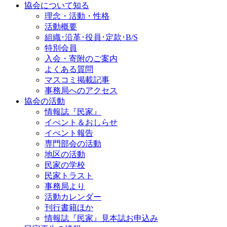
協会について知る
理念・活動・性格
活動概要
組織･沿革･役員･定款･B/S
特別会員
入会・寄附のご案内
よくある質問
マスコミ掲載記事
事務局へのアクセス
協会の活動
情報誌『民家』
イべント＆おしらせ
イべント報告
専門部会の活動
地区の活動
民家の学校
民家トラスト
事務局より
活動カレンダー
刊行書籍ほか
情報誌『民家』見本誌お申込み