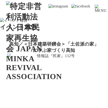
イベント報告
高知／＜日本建築研鑚会＞「土佐派の家」
に学ぶ家づくり
高知