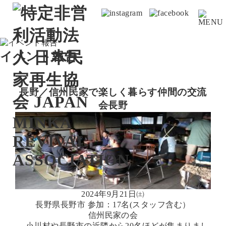
イベント報告
長野／信州民家で楽しく暮らす仲間の交流
会
長野
2024年9月21日㈯
長野県長野市 参加：17名(スタッフ含む）
信州民家の会
小川村や長野市の近隣から20名ほどが集まりまし