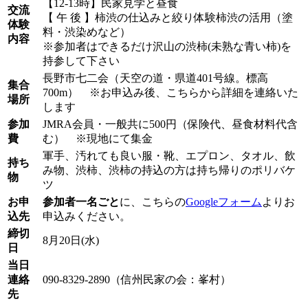
【12-13時】民家見学と昼食
交流
【 午 後 】柿渋の仕込みと絞り体験柿渋の活用（塗
体験
料・渋染めなど）
内容
※参加者はできるだけ沢山の渋柿(未熟な青い柿)を
持参して下さい
長野市七二会（天空の道・県道401号線。標高
集合
700m） ※お申込み後、こちらから詳細を連絡いた
場所
します
参加
JMRA会員・一般共に500円（保険代、昼⾷材料代含
費
む） ※現地にて集金
軍手、汚れても良い服・靴、エプロン、タオル、飲
持ち
み物、渋柿、渋柿の持込の方は持ち帰りのポリバケ
物
ツ
お申
参加者一名ごと
に、こちらの
Googleフォーム
よりお
込先
申込みください。
締切
8月20日(水)
日
当日
連絡
090-8329-2890（信州民家の会：峯村）
先