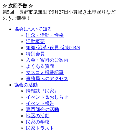
☆ 次回予告 ☆
第5回 長野市鬼無里で9月27日小舞掻き土壁塗りなど
乞うご期待！
協会について知る
理念・活動・性格
活動概要
組織･沿革･役員･定款･B/S
特別会員
入会・寄附のご案内
よくある質問
マスコミ掲載記事
事務局へのアクセス
協会の活動
情報誌『民家』
イべント＆おしらせ
イべント報告
専門部会の活動
地区の活動
民家の学校
民家トラスト