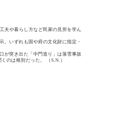
工夫や暮らし方など民家の見所を学ん
示。いずれも国や府の文化財に指定・
口が突き出た「中門造り」は落雪事故
のは格別だった。 （S.N.）