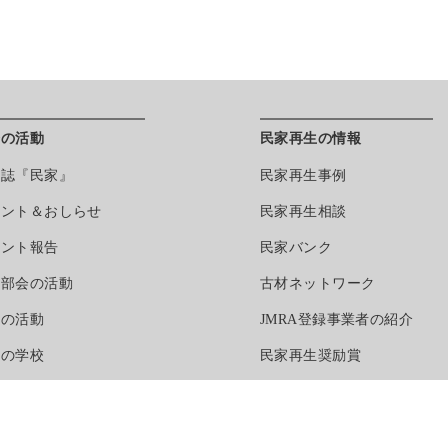
会の活動
民家再生の情報
報誌『民家』
民家再生事例
べント＆おしらせ
民家再生相談
べント報告
民家バンク
門部会の活動
古材ネットワーク
区の活動
JMRA登録事業者の紹介
家の学校
民家再生奨励賞
家トラスト
務局より