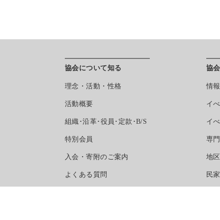
協会について知る
協
理念・活動・性格
情
活動概要
イ
組織･沿革･役員･定款･B/S
イ
特別会員
専
入会・寄附のご案内
地
よくある質問
民
マスコミ掲載記事
民
事務局へのアクセス
事