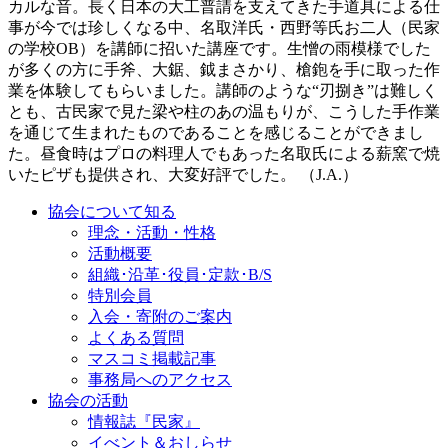
カルな音。長く日本の大工普請を支えてきた手道具による仕
事が今では珍しくなる中、名取洋氏・西野等氏お二人（民家
の学校OB）を講師に招いた講座です。生憎の雨模様でした
が多くの方に手斧、大鋸、鉞まさかり、槍鉋を手に取った作
業を体験してもらいました。講師のような“刃捌き”は難しく
とも、古民家で見た梁や柱のあの温もりが、こうした手作業
を通じて生まれたものであることを感じることができまし
た。昼食時はプロの料理人でもあった名取氏による薪窯で焼
いたピザも提供され、大変好評でした。 （J.A.）
協会について知る
理念・活動・性格
活動概要
組織･沿革･役員･定款･B/S
特別会員
入会・寄附のご案内
よくある質問
マスコミ掲載記事
事務局へのアクセス
協会の活動
情報誌『民家』
イべント＆おしらせ