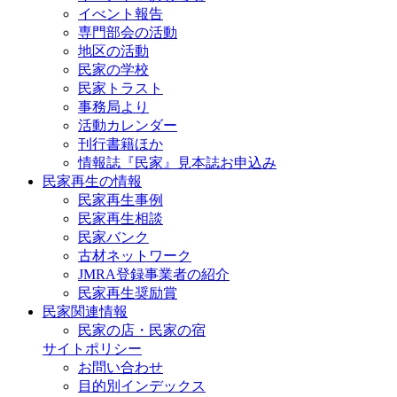
イべント報告
専門部会の活動
地区の活動
民家の学校
民家トラスト
事務局より
活動カレンダー
刊行書籍ほか
情報誌『民家』見本誌お申込み
民家再生の情報
民家再生事例
民家再生相談
民家バンク
古材ネットワーク
JMRA登録事業者の紹介
民家再生奨励賞
民家関連情報
民家の店・民家の宿
サイトポリシー
お問い合わせ
目的別インデックス