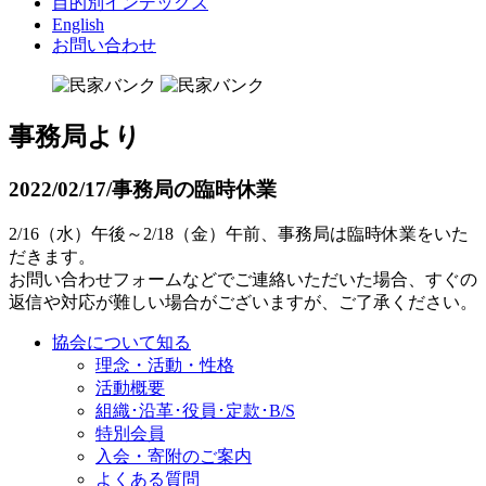
目的別インデックス
English
お問い合わせ
事務局より
2022/02/17/
事務局の臨時休業
2/16（水）午後～2/18（金）午前、事務局は臨時休業をいた
だきます。
お問い合わせフォームなどでご連絡いただいた場合、すぐの
返信や対応が難しい場合がございますが、ご了承ください。
協会について知る
理念・活動・性格
活動概要
組織･沿革･役員･定款･B/S
特別会員
入会・寄附のご案内
よくある質問