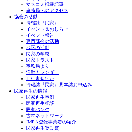
マスコミ掲載記事
事務局へのアクセス
協会の活動
情報誌『民家』
イべント＆おしらせ
イべント報告
専門部会の活動
地区の活動
民家の学校
民家トラスト
事務局より
活動カレンダー
刊行書籍ほか
情報誌『民家』見本誌お申込み
民家再生の情報
民家再生事例
民家再生相談
民家バンク
古材ネットワーク
JMRA登録事業者の紹介
民家再生奨励賞