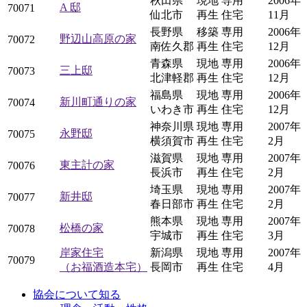
秋田県
現地
専用
2006年
A 邸
70071
仙北市
再生
住宅
11月
長野県
移築
専用
2006年
野辺山高原の家
70072
南佐久郡
再生
住宅
12月
青森県
現地
専用
2006年
三上邸
70073
北津軽郡
再生
住宅
12月
福島県
現地
専用
2006年
新川町通りの家
70074
いわき市
再生
住宅
12月
神奈川県
現地
専用
2007年
永野邸
70075
横須賀市
再生
住宅
2月
滋賀県
現地
専用
2007年
東主計の家
70076
長浜市
再生
住宅
2月
埼玉県
現地
専用
2007年
新井邸
70077
春日部市
再生
住宅
2月
熊本県
現地
専用
2007年
松橋の家
70078
宇城市
再生
住宅
3月
岸家住宅
新潟県
現地
専用
2007年
70079
（お福酒造本宅）
長岡市
再生
住宅
4月
協会について知る