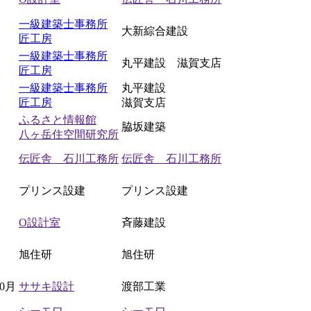
一級建築士事務所
大新綜合建設
匠工房
一級建築士事務所
丸平建設 滋賀支店
匠工房
一級建築士事務所
丸平建設
匠工房
滋賀支店
ふるさと情報館
脇坂建築
八ヶ岳住空間研究所
伝匠舎 石川工務所
伝匠舎 石川工務所
プリンス設建
プリンス設建
O設計室
斉藤建設
旭住研
旭住研
10月
ササキ設計
渡部工業