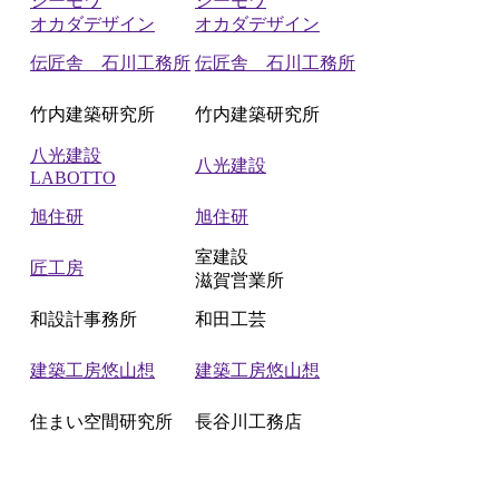
シーモワ
シーモワ
オカダデザイン
オカダデザイン
伝匠舎 石川工務所
伝匠舎 石川工務所
竹内建築研究所
竹内建築研究所
八光建設
八光建設
LABOTTO
旭住研
旭住研
室建設
匠工房
滋賀営業所
和設計事務所
和田工芸
建築工房悠山想
建築工房悠山想
住まい空間研究所
長谷川工務店