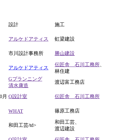
設計
施工
アルケドアティス
虹梁建設
市川設計事務所
勝山建設
伝匠舎 石川工務所
、
アルケドアティス
林住建
Gプランニング
渡辺富工務店
清水康造
10月
O設計室
伝匠舎 石川工務所
篠原工務店
WHAT
和田工芸、
和田工芸/td>
渡辺建設
O設計室
伝匠舎 石川工務所