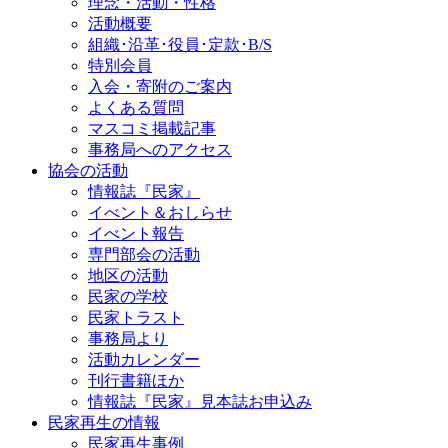
理念・活動・性格
活動概要
組織･沿革･役員･定款･B/S
特別会員
入会・寄附のご案内
よくある質問
マスコミ掲載記事
事務局へのアクセス
協会の活動
情報誌『民家』
イべント＆おしらせ
イべント報告
専門部会の活動
地区の活動
民家の学校
民家トラスト
事務局より
活動カレンダー
刊行書籍ほか
情報誌『民家』見本誌お申込み
民家再生の情報
民家再生事例