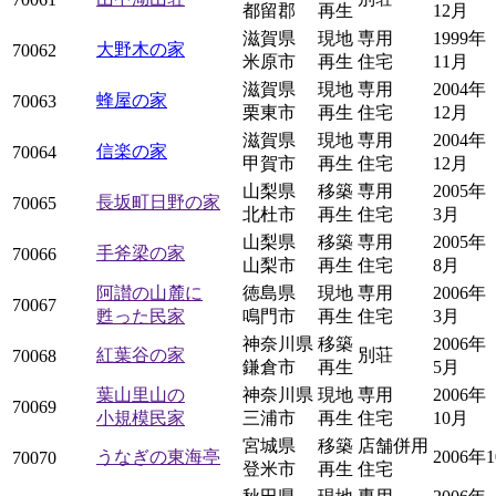
都留郡
再生
12月
滋賀県
現地
専用
1999年
大野木の家
70062
米原市
再生
住宅
11月
滋賀県
現地
専用
2004年
蜂屋の家
70063
栗東市
再生
住宅
12月
滋賀県
現地
専用
2004年
信楽の家
70064
甲賀市
再生
住宅
12月
山梨県
移築
専用
2005年
長坂町日野の家
70065
北杜市
再生
住宅
3月
山梨県
移築
専用
2005年
手斧梁の家
70066
山梨市
再生
住宅
8月
阿讃の山麓に
徳島県
現地
専用
2006年
70067
甦った民家
鳴門市
再生
住宅
3月
神奈川県
移築
2006年
紅葉谷の家
別荘
70068
鎌倉市
再生
5月
葉山里山の
神奈川県
現地
専用
2006年
70069
小規模民家
三浦市
再生
住宅
10月
宮城県
移築
店舗併用
うなぎの東海亭
2006年
70070
登米市
再生
住宅