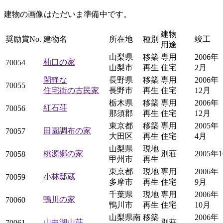
建物の画像はただいま準備中です。
建物
奨励賞No.
建物名
所在地
種別
竣工
用途
山梨県
移築
専用
2006年
杣口の家
70054
山梨市
再生
住宅
2月
閑静な
長野県
移築
専用
2006年
70055
住宅街の古民家
長野市
再生
住宅
12月
栃木県
移築
専用
2006年
紅石荘
70056
那須郡
再生
住宅
12月
東京都
移築
専用
2005年
田園調布の家
70057
大田区
再生
住宅
4月
山梨県
現地
桃源郷の家
別荘
2005年
70058
甲州市
再生
東京都
現地
専用
2006年
小林邸蔵
70059
多摩市
再生
住宅
9月
千葉県
現地
専用
2006年
鴨川の家
70060
鴨川市
再生
住宅
10月
山梨県南
移築
2006年
山中湖山荘
別荘
70061