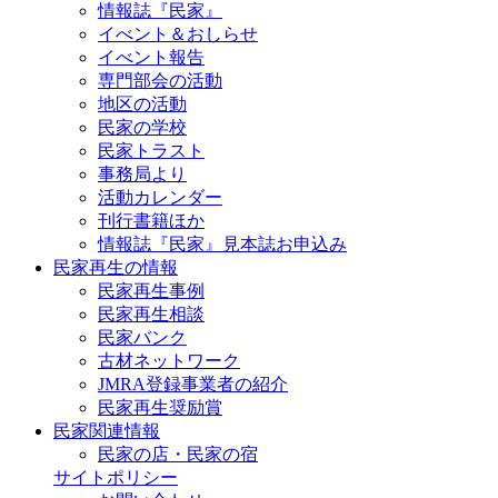
情報誌『民家』
イべント＆おしらせ
イべント報告
専門部会の活動
地区の活動
民家の学校
民家トラスト
事務局より
活動カレンダー
刊行書籍ほか
情報誌『民家』見本誌お申込み
民家再生の情報
民家再生事例
民家再生相談
民家バンク
古材ネットワーク
JMRA登録事業者の紹介
民家再生奨励賞
民家関連情報
民家の店・民家の宿
サイトポリシー