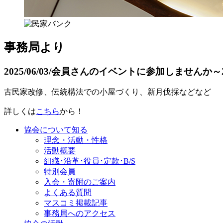
事務局より
2025/06/03/
会員さんのイベントに参加しませんか～2
古民家改修、伝統構法での小屋づくり、新月伐採などなど
詳しくは
こちら
から！
協会について知る
理念・活動・性格
活動概要
組織･沿革･役員･定款･B/S
特別会員
入会・寄附のご案内
よくある質問
マスコミ掲載記事
事務局へのアクセス