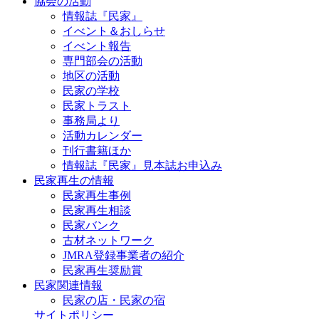
協会の活動
情報誌『民家』
イべント＆おしらせ
イべント報告
専門部会の活動
地区の活動
民家の学校
民家トラスト
事務局より
活動カレンダー
刊行書籍ほか
情報誌『民家』見本誌お申込み
民家再生の情報
民家再生事例
民家再生相談
民家バンク
古材ネットワーク
JMRA登録事業者の紹介
民家再生奨励賞
民家関連情報
民家の店・民家の宿
サイトポリシー